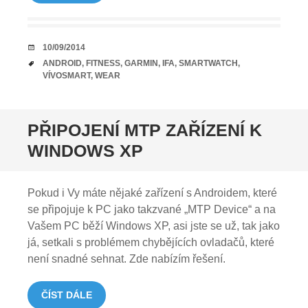
DATUM
10/09/2014
TAGY
ANDROID
,
FITNESS
,
GARMIN
,
IFA
,
SMARTWATCH
,
VÍVOSMART
,
WEAR
PŘIPOJENÍ MTP ZAŘÍZENÍ K
WINDOWS XP
Pokud i Vy máte nějaké zařízení s Androidem, které
se připojuje k PC jako takzvané „MTP Device“ a na
Vašem PC běží Windows XP, asi jste se už, tak jako
já, setkali s problémem chybějících ovladačů, které
není snadné sehnat. Zde nabízím řešení.
ČÍST DÁLE