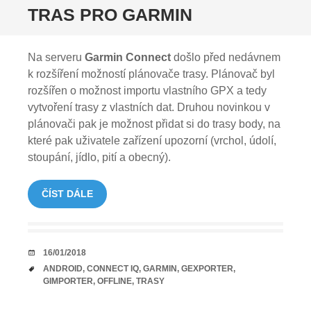
TRAS PRO GARMIN
Na serveru
Garmin Connect
došlo před nedávnem
k rozšíření možností plánovače trasy. Plánovač byl
rozšířen o možnost importu vlastního GPX a tedy
vytvoření trasy z vlastních dat. Druhou novinkou v
plánovači pak je možnost přidat si do trasy body, na
které pak uživatele zařízení upozorní (vrchol, údolí,
stoupání, jídlo, pití a obecný).
ČÍST DÁLE
DATUM
16/01/2018
TAGY
ANDROID
,
CONNECT IQ
,
GARMIN
,
GEXPORTER
,
GIMPORTER
,
OFFLINE
,
TRASY