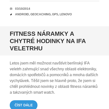
DATUM
03/10/2014
TAGY
ANDROID
,
GEOCACHING
,
GPS
,
LENOVO
FITNESS NÁRAMKY A
CHYTRÉ HODINKY NA IFA
VELETRHU
Letos jsem měl možnost navštívit berlínský IFA
veletrh zahrnující snad všechny oblasti elektroniky,
domácích spotřebičů a pomocníků a mnoha dalších
vychytávek. Těšil jsem se hlavně proto, že jsem si
chtěl prohlédnout novinky z oblasti fitness náramků
a takzvaných smart watch.
ČÍST DÁLE