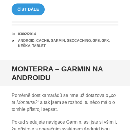
ČÍST DÁLE
DATUM
03/02/2014
TAGY
ANDROID
,
CACHE
,
GARMIN
,
GEOCACHING
,
GPS
,
GPX
,
KEŠKA
,
TABLET
MONTERRA – GARMIN NA
ANDROIDU
Poměrně dost kamarádů se mne už dotazovalo
„co
ta Monterra?“
a tak jsem se rozhodl tu něco málo o
tomhle přístroji sepsat.
Pokud sledujete navigace Garmin, asi jste si všimli,
že přístroje s operačním systémem Android jsou