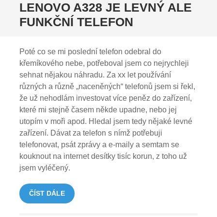
LENOVO A328 JE LEVNÝ ALE
FUNKČNÍ TELEFON
Poté co se mi poslední telefon odebral do
křemíkového nebe, potřeboval jsem co nejrychleji
sehnat nějakou náhradu. Za xx let používání
různých a různě „naceněných“ telefonů jsem si řekl,
že už nehodlám investovat více peněz do zařízení,
které mi stejně časem někde upadne, nebo jej
utopím v moři apod. Hledal jsem tedy nějaké levné
zařízení. Dávat za telefon s nímž potřebuji
telefonovat, psát zprávy a e-maily a semtam se
kouknout na internet desítky tisíc korun, z toho už
jsem vyléčený.
ČÍST DÁLE