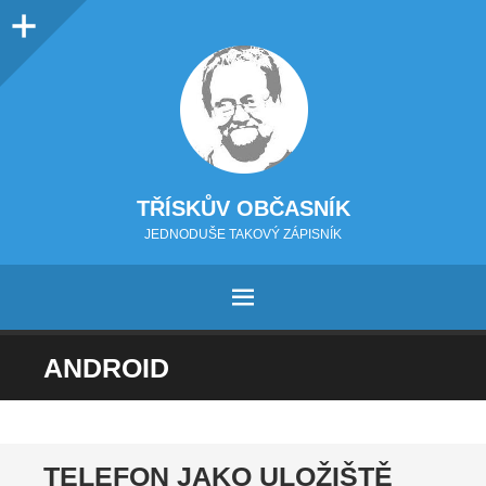
Sidebar
TŘÍSKŮV OBČASNÍK
JEDNODUŠE TAKOVÝ ZÁPISNÍK
MENU
PŘEJÍT NA OBSAH
ANDROID
TELEFON JAKO ULOŽIŠTĚ