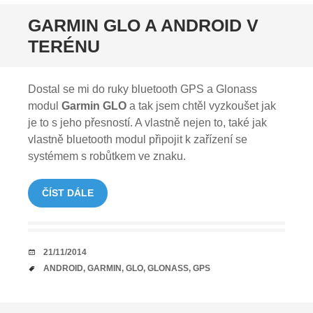
GARMIN GLO A ANDROID V
TERÉNU
Dostal se mi do ruky bluetooth GPS a Glonass
modul
Garmin GLO
a tak jsem chtěl vyzkoušet jak
je to s jeho přesností. A vlastně nejen to, také jak
vlastně bluetooth modul připojit k zařízení se
systémem s robůtkem ve znaku.
ČÍST DÁLE
DATUM
21/11/2014
TAGY
ANDROID
,
GARMIN
,
GLO
,
GLONASS
,
GPS