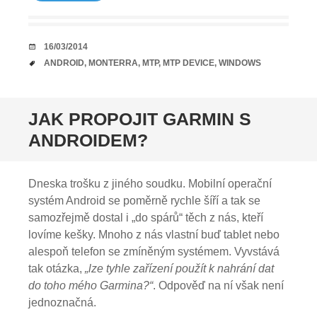
DATUM
16/03/2014
TAGY
ANDROID
,
MONTERRA
,
MTP
,
MTP DEVICE
,
WINDOWS
JAK PROPOJIT GARMIN S
ANDROIDEM?
Dneska trošku z jiného soudku. Mobilní operační
systém Android se poměrně rychle šíří a tak se
samozřejmě dostal i „do spárů“ těch z nás, kteří
lovíme kešky. Mnoho z nás vlastní buď tablet nebo
alespoň telefon se zmíněným systémem. Vyvstává
tak otázka,
„lze tyhle zařízení
použít k nahrání dat
do toho mého Garmina?“
. Odpověď na ní však není
jednoznačná.