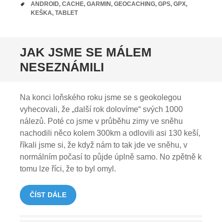
TAGY
ANDROID
,
CACHE
,
GARMIN
,
GEOCACHING
,
GPS
,
GPX
,
KEŠKA
,
TABLET
JAK JSME SE MÁLEM
NESEZNÁMILI
Na konci loňského roku jsme se s geokolegou
vyhecovali, že „další rok dolovíme“ svých 1000
nálezů. Poté co jsme v průběhu zimy ve sněhu
nachodili něco kolem 300km a odlovili asi 130 keší,
říkali jsme si, že když nám to tak jde ve sněhu, v
normálním počasí to půjde úplně samo. No zpětně k
tomu lze říci, že to byl omyl.
ČÍST DÁLE