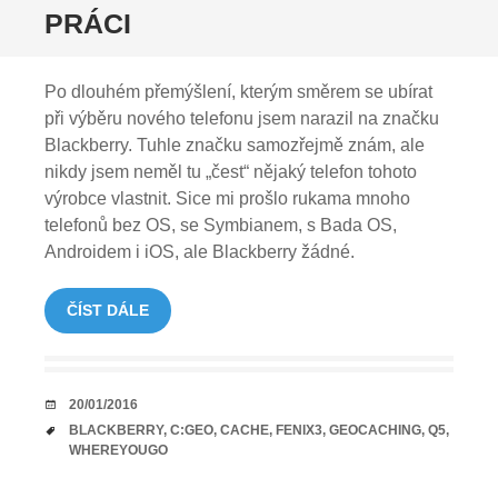
PRÁCI
Po dlouhém přemýšlení, kterým směrem se ubírat
při výběru nového telefonu jsem narazil na značku
Blackberry. Tuhle značku samozřejmě znám, ale
nikdy jsem neměl tu „čest“ nějaký telefon tohoto
výrobce vlastnit. Sice mi prošlo rukama mnoho
telefonů bez OS, se Symbianem, s Bada OS,
Androidem i iOS, ale Blackberry žádné.
ČÍST DÁLE
DATUM
20/01/2016
TAGY
BLACKBERRY
,
C:GEO
,
CACHE
,
FENIX3
,
GEOCACHING
,
Q5
,
WHEREYOUGO