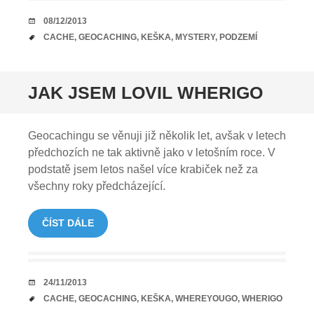
DATUM
08/12/2013
TAGY
CACHE
,
GEOCACHING
,
KEŠKA
,
MYSTERY
,
PODZEMÍ
JAK JSEM LOVIL WHERIGO
Geocachingu se věnuji již několik let, avšak v letech
předchozích ne tak aktivně jako v letošním roce. V
podstatě jsem letos našel více krabiček než za
všechny roky předcházející.
ČÍST DÁLE
DATUM
24/11/2013
TAGY
CACHE
,
GEOCACHING
,
KEŠKA
,
WHEREYOUGO
,
WHERIGO