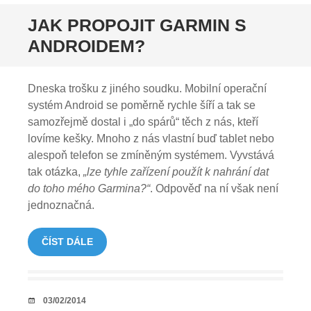
JAK PROPOJIT GARMIN S
ANDROIDEM?
Dneska trošku z jiného soudku. Mobilní operační
systém Android se poměrně rychle šíří a tak se
samozřejmě dostal i „do spárů“ těch z nás, kteří
lovíme kešky. Mnoho z nás vlastní buď tablet nebo
alespoň telefon se zmíněným systémem. Vyvstává
tak otázka,
„lze tyhle zařízení
použít k nahrání dat
do toho mého Garmina?“
. Odpověď na ní však není
jednoznačná.
ČÍST DÁLE
DATUM
03/02/2014