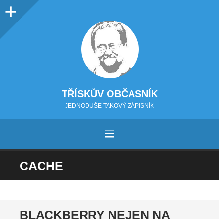
Sidebar
TŘÍSKŮV OBČASNÍK
JEDNODUŠE TAKOVÝ ZÁPISNÍK
MENU
PŘEJÍT NA OBSAH
CACHE
BLACKBERRY NEJEN NA