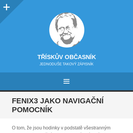
Sidebar
TŘÍSKŮV OBČASNÍK
JEDNODUŠE TAKOVÝ ZÁPISNÍK
MENU
PŘEJÍT NA OBSAH
FENIX3 JAKO NAVIGAČNÍ
POMOCNÍK
O tom, že jsou hodinky v podstatě všestranným