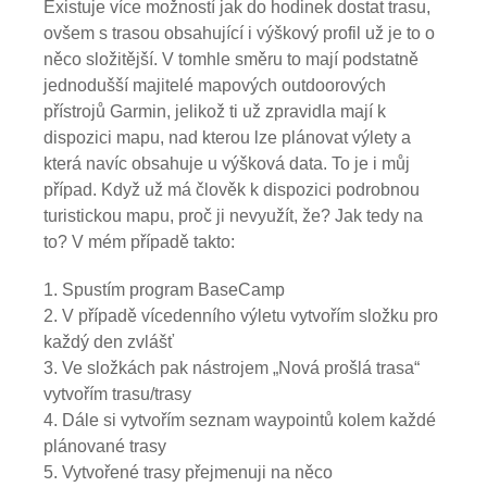
Existuje více možností jak do hodinek dostat trasu,
ovšem s trasou obsahující i výškový profil už je to o
něco složitější. V tomhle směru to mají podstatně
jednodušší majitelé mapových outdoorových
přístrojů Garmin, jelikož ti už zpravidla mají k
dispozici mapu, nad kterou lze plánovat výlety a
která navíc obsahuje u výšková data. To je i můj
případ. Když už má člověk k dispozici podrobnou
turistickou mapu, proč ji nevyužít, že? Jak tedy na
to? V mém případě takto:
Spustím program BaseCamp
V případě vícedenního výletu vytvořím složku pro
každý den zvlášť
Ve složkách pak nástrojem „Nová prošlá trasa“
vytvořím trasu/trasy
Dále si vytvořím seznam waypointů kolem každé
plánované trasy
Vytvořené trasy přejmenuji na něco