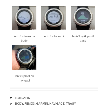
fenix3 s trasou a
fenix3 s trasami
fenix3 výšk.profil
body
trasy
fenix3 profil při
navigaci
DATUM
05/06/2016
TAGY
BODY
,
FENIX3
,
GARMIN
,
NAVIGACE
,
TRASY