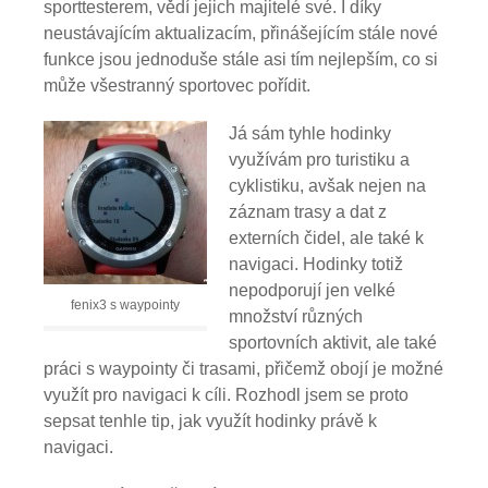
sporttesterem, vědí jejich majitelé své. I díky
neustávajícím aktualizacím, přinášejícím stále nové
funkce jsou jednoduše stále asi tím nejlepším, co si
může všestranný sportovec pořídit.
Já sám tyhle hodinky
využívám pro turistiku a
cyklistiku, avšak nejen na
záznam trasy a dat z
externích čidel, ale také k
navigaci. Hodinky totiž
nepodporují jen velké
fenix3 s waypointy
množství různých
sportovních aktivit, ale také
práci s waypointy či trasami, přičemž obojí je možné
využít pro navigaci k cíli. Rozhodl jsem se proto
sepsat tenhle tip, jak využít hodinky právě k
navigaci.