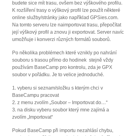
budete sice mít trasu, ovšem bez výškového profilu.
K rozšíření trasy o výškový profil lze použít některé
online služby/stránky jako například GPSies.com.
Na tomto serveru lze naimportovat trasu, přepočítat
její výškový profil a znovu ji exportovat. Server navíc
umožňuje i konverzi různých formátů souborů.
Po několika problémech které vznikly po nahrání
souboru s trasou přímo do hodinek stejně vždy
používám BaseCamp pro kontrolu, zda je GPX
soubor v pořádku. Je to velice jednoduché.
vyberu si seznam/složku s kterým chci v
BaseCampu pracovat
z menu zvolím „Soubor – Importovat do…“
na disku vyberu soubor který mne zajímá a
zvolím „Importovat“
Pokud BaseCamp při importu nezahlásí chybu,