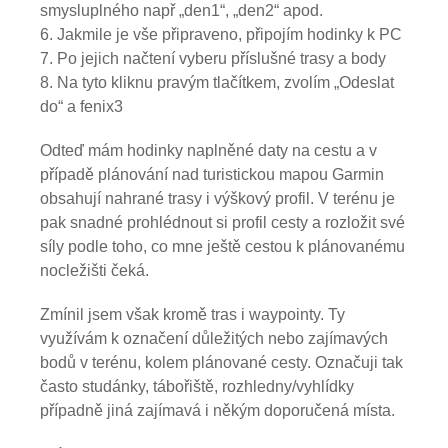
smysluplného např „den1“, „den2“ apod.
Jakmile je vše připraveno, připojím hodinky k PC
Po jejich načtení vyberu příslušné trasy a body
Na tyto kliknu pravým tlačítkem, zvolím „Odeslat
do“ a fenix3
Odteď mám hodinky naplněné daty na cestu a v
případě plánování nad turistickou mapou Garmin
obsahují nahrané trasy i výškový profil. V terénu je
pak snadné prohlédnout si profil cesty a rozložit své
síly podle toho, co mne ještě cestou k plánovanému
nocležišti čeká.
Zmínil jsem však kromě tras i waypointy. Ty
využívám k označení důležitých nebo zajímavých
bodů v terénu, kolem plánované cesty. Označuji tak
často studánky, tábořiště, rozhledny/vyhlídky
případně jiná zajímavá i někým doporučená místa.