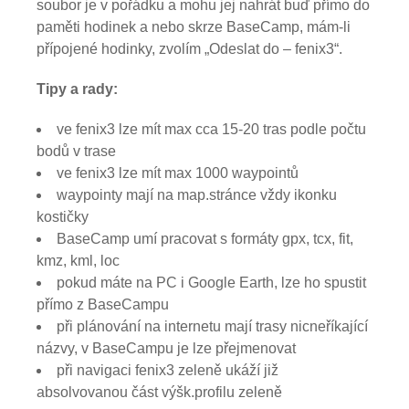
soubor je v pořádku a mohu jej nahrát buď přímo do
paměti hodinek a nebo skrze BaseCamp, mám-li
přípojené hodinky, zvolím „Odeslat do – fenix3“.
Tipy a rady:
ve fenix3 lze mít max cca 15-20 tras podle počtu
bodů v trase
ve fenix3 lze mít max 1000 waypointů
waypointy mají na map.stránce vždy ikonku
kostičky
BaseCamp umí pracovat s formáty gpx, tcx, fit,
kmz, kml, loc
pokud máte na PC i Google Earth, lze ho spustit
přímo z BaseCampu
při plánování na internetu mají trasy nicneříkající
názvy, v BaseCampu je lze přejmenovat
při navigaci fenix3 zeleně ukáží již
absolvovanou část výšk.profilu zeleně