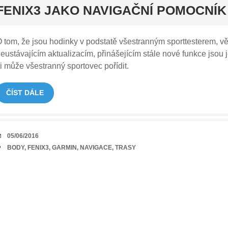
rt
FENIX3 JAKO NAVIGAČNÍ POMOCNÍK
 tom, že jsou hodinky v podstatě všestranným sporttesterem, vědí
eustávajícím aktualizacím, přinášejícím stále nové funkce jsou 
i může všestranný sportovec pořídit.
ČÍST DÁLE
DATUM
05/06/2016
TAGY
BODY
,
FENIX3
,
GARMIN
,
NAVIGACE
,
TRASY