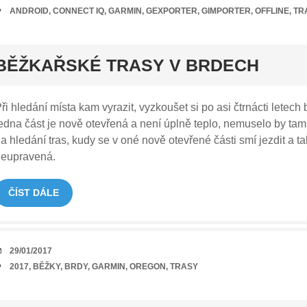
TAGY
ANDROID
,
CONNECT IQ
,
GARMIN
,
GEXPORTER
,
GIMPORTER
,
OFFLINE
,
TR
rt
BĚŽKAŘSKÉ TRASY V BRDECH
ři hledání místa kam vyrazit, vyzkoušet si po asi čtrnácti letech
edna část je nově otevřená a není úplně teplo, nemuselo by tam 
a hledání tras, kudy se v oné nově otevřené části smí jezdit a t
neupravená.
ČÍST DÁLE
DATUM
29/01/2017
TAGY
2017
,
BĚŽKY
,
BRDY
,
GARMIN
,
OREGON
,
TRASY