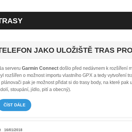
TRASY
rt
TELEFON JAKO ULOŽIŠTĚ TRAS PR
Na serveru
Garmin Connect
došlo před nedávnem k rozšíření m
yl rozšířen o možnost importu vlastního GPX a tedy vytvoření tr
 plánovači pak je možnost přidat si do trasy body, na které pak u
dolí, stoupání, jídlo, pití a obecný).
ČÍST DÁLE
DATUM
16/01/2018