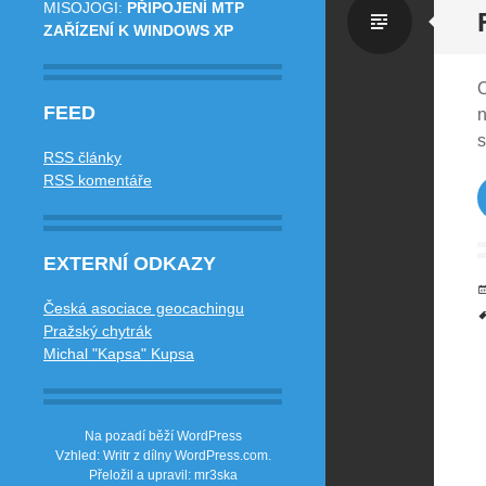
MISOJOGI
:
PŘIPOJENÍ MTP
Standa
ZAŘÍZENÍ K WINDOWS XP
O
FEED
n
s
RSS články
RSS komentáře
EXTERNÍ ODKAZY
Česká asociace geocachingu
Pražský chytrák
Michal "Kapsa" Kupsa
Na pozadí běží WordPress
Vzhled: Writr z dílny
WordPress.com
.
Přeložil a upravil: mr3ska