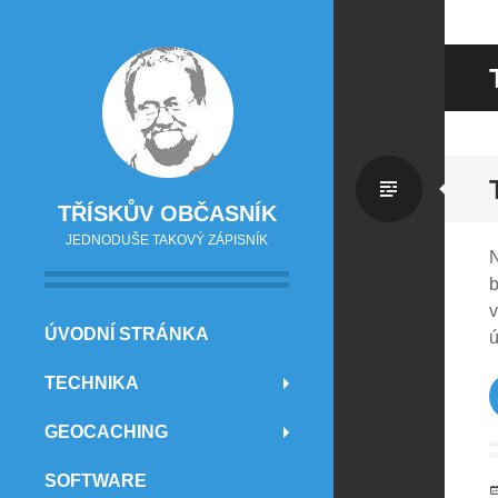
Standa
TŘÍSKŮV OBČASNÍK
JEDNODUŠE TAKOVÝ ZÁPISNÍK
b
v
PŘEJÍT NA OBSAH
ÚVODNÍ STRÁNKA
ú
TECHNIKA
GEOCACHING
SOFTWARE