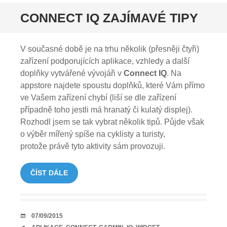
CONNECT IQ ZAJÍMAVÉ TIPY
V současné době je na trhu několik (přesněji čtyři)
zařízení podporujících aplikace, vzhledy a další
doplňky vytvářené vývojáři v
Connect IQ
. Na
appstore najdete spoustu doplňků, které Vám přímo
ve Vašem zařízení chybí (liší se dle zařízení
případně toho jestli má hranatý či kulatý displej).
Rozhodl jsem se tak vybrat několik tipů. Půjde však
o výběr mířený spíše na cyklisty a turisty,
protože právě tyto aktivity sám provozuji.
ČÍST DÁLE
DATUM
07/09/2015