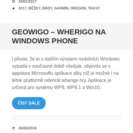
DATUM
29/01/2017
TAGY
2017
,
BĚŽKY
,
BRDY
,
GARMIN
,
OREGON
,
TRASY
GEOWIGO – WHERIGO NA
WINDOWS PHONE
I přesto, že to s dalším vývojem mobilních Windows
vypadá v současné době všelijak, objevila se v
appstore Microsoftu aplikace díky níž je možné i na
téhle platformě odehrát wherigo hry. Aplikace je
určená pro systémy WP8, WP8.1 a Win10.
ČÍST DÁLE
DATUM
26/06/2016