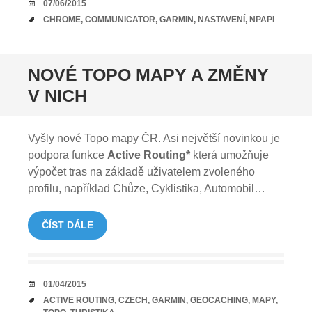
DATUM
07/06/2015
TAGY
CHROME
,
COMMUNICATOR
,
GARMIN
,
NASTAVENÍ
,
NPAPI
NOVÉ TOPO MAPY A ZMĚNY
V NICH
Vyšly nové Topo mapy ČR. Asi největší novinkou je
podpora funkce
Active Routing*
která umožňuje
výpočet tras na základě uživatelem zvoleného
profilu, například Chůze, Cyklistika, Automobil…
ČÍST DÁLE
DATUM
01/04/2015
TAGY
ACTIVE ROUTING
,
CZECH
,
GARMIN
,
GEOCACHING
,
MAPY
,