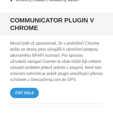
TAGY
APLIKACE
,
CONNECT
,
GARMIN
,
IQ
,
WIDGET
COMMUNICATOR PLUGIN V
CHROME
Mnozí jistě už zpozorovali, že v prohlížeči Chrome
došlo ze strany jeho vývojářů k ukončení podpory
takzvaného NPAPI rozhraní. Pro spoustu
uživatelů navigací Garmin to však může být celkem
zásadní problém jelikož jedním z pluginů, které toto
omezení ovlivnilo je právě plugin umožňující přenos
schránek z Geocaching.com do GPS.
ČÍST DÁLE