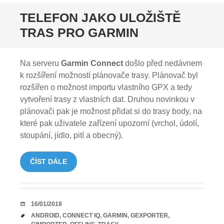
TELEFON JAKO ULOŽIŠTĚ
TRAS PRO GARMIN
Na serveru
Garmin Connect
došlo před nedávnem
k rozšíření možností plánovače trasy. Plánovač byl
rozšířen o možnost importu vlastního GPX a tedy
vytvoření trasy z vlastních dat. Druhou novinkou v
plánovači pak je možnost přidat si do trasy body, na
které pak uživatele zařízení upozorní (vrchol, údolí,
stoupání, jídlo, pití a obecný).
ČÍST DÁLE
DATUM
16/01/2018
TAGY
ANDROID
,
CONNECT IQ
,
GARMIN
,
GEXPORTER
,