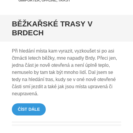
GIMPORTER
,
OFFLINE
,
TRASY
BĚŽKAŘSKÉ TRASY V
BRDECH
Při hledání místa kam vyrazit, vyzkoušet si po asi
čtrnácti letech běžky, mne napadly Brdy. Přeci jen,
jedna část je nově otevřená a není úplně teplo,
nemuselo by tam tak být mnoho lidí. Dal jsem se
tedy na hledání tras, kudy se v oné nově otevřené
části smí jezdit a také jak jsou místa upravená či
neupravená.
ČÍST DÁLE