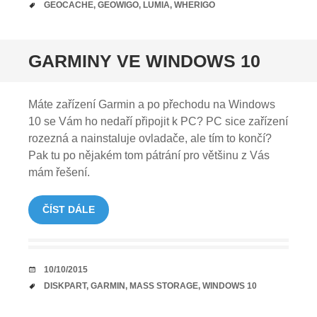
TAGY
GEOCACHE
,
GEOWIGO
,
LUMIA
,
WHERIGO
GARMINY VE WINDOWS 10
Máte zařízení Garmin a po přechodu na Windows
10 se Vám ho nedaří připojit k PC? PC sice zařízení
rozezná a nainstaluje ovladače, ale tím to končí?
Pak tu po nějakém tom pátrání pro většinu z Vás
mám řešení.
ČÍST DÁLE
DATUM
10/10/2015
TAGY
DISKPART
,
GARMIN
,
MASS STORAGE
,
WINDOWS 10