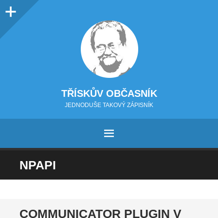
Sidebar
TŘÍSKŮV OBČASNÍK
JEDNODUŠE TAKOVÝ ZÁPISNÍK
MENU
PŘEJÍT NA OBSAH
NPAPI
COMMUNICATOR PLUGIN V