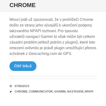
CHROME
Mnozí jistě už zpozorovali, že v prohlížeči Chrome
došlo ze strany jeho vývojářů k ukončení podpory
takzvaného NPAPI rozhraní. Pro spoustu
uživatelů navigací Garmin to však může být celkem
zásadní problém jelikož jedním z pluginů, které toto
omezení ovlivnilo je právě plugin umožňující přenos
schránek z Geocaching.com do GPS.
ČÍST DÁLE
DATUM
07/06/2015
TAGY
CHROME
,
COMMUNICATOR
,
GARMIN
,
NASTAVENÍ
,
NPAPI