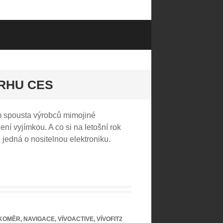
TRHU CES
ém spousta výrobců mimojiné
ní vyjímkou. A co si na letošní rok
 jedná o nositelnou elektroniku.
KOMĚR
,
NAVIGACE
,
VÍVOACTIVE
,
VÍVOFIT2