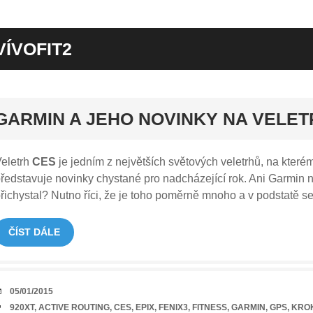
VÍVOFIT2
rt
GARMIN A JEHO NOVINKY NA VELE
eletrh
CES
je jedním z největších světových veletrhů, na kter
ředstavuje novinky chystané pro nadcházející rok. Ani Garmin ne
řichystal? Nutno říci, že je toho poměrně mnoho a v podstatě se
ČÍST DÁLE
DATUM
05/01/2015
TAGY
920XT
,
ACTIVE ROUTING
,
CES
,
EPIX
,
FENIX3
,
FITNESS
,
GARMIN
,
GPS
,
KRO