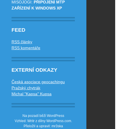
MISOJOGI
:
PŘIPOJENÍ MTP
ZAŘÍZENÍ K WINDOWS XP
FEED
RSS články
RSS komentáře
EXTERNÍ ODKAZY
Česká asociace geocachingu
Pražský chytrák
Michal "Kapsa" Kupsa
Na pozadí běží WordPress
Vzhled: Writr z dílny
WordPress.com
.
Přeložil a upravil: mr3ska