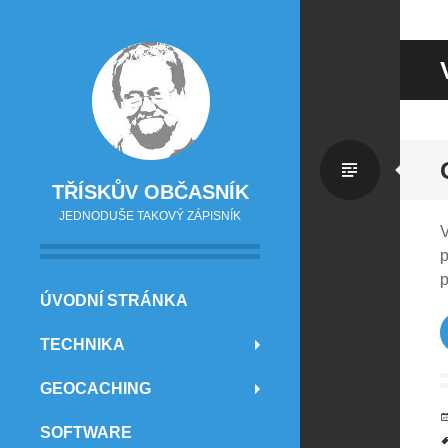
Standa
TŘÍSKŮV OBČASNÍK
JEDNODUŠE TAKOVÝ ZÁPISNÍK
V
p
p
PŘEJÍT NA OBSAH
ÚVODNÍ STRÁNKA
TECHNIKA
GEOCACHING
SOFTWARE