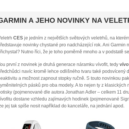
rt
GARMIN A JEHO NOVINKY NA VELE
eletrh
CES
je jedním z největších světových veletrhů, na kter
ředstavuje novinky chystané pro nadcházející rok. Ani Garmin ne
řichystal? Nutno říci, že je toho poměrně mnoho a v podstatě se
ou první z novinek je druhá generace náramku vívofit, tedy
vívo
ředchůdci navíc kromě lehce odlišného tvaru také podsvícený d
eaktivitu a možnost zapnout stopky ručně. S touto novinkou pa
yměnitelných pásků pro oba modely. A to nejen ty z klasických
otisky (pojmenované dle autora Jonathan Adler – celkem 11 dru
ívofitu dostane vzhledu zajímavých hodinek (pojmenované Sign
ze jej tak spíše nosit například do kanceláře, na jednání apod.