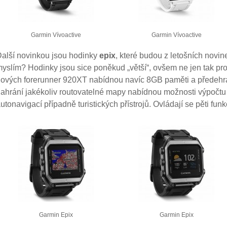
Garmin Vívoactive
Garmin Vívoactive
alší novinkou jsou hodinky
epix
, které budou z letošních novin
yslím? Hodinky jsou sice poněkud „větší“, ovšem ne jen tak pro
ových forerunner 920XT nabídnou navíc 8GB paměti a předehr
ahrání jakékoliv routovatelné mapy nabídnou možnosti výpočtu 
utonavigací případně turistických přístrojů. Ovládají se pěti fun
Garmin Epix
Garmin Epix