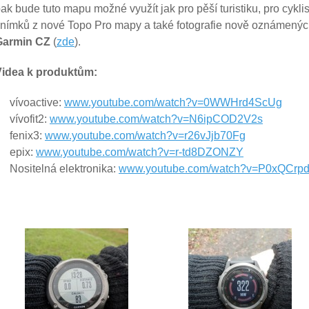
ak bude tuto mapu možné využít jak pro pěší turistiku, pro cyklis
nímků z nové Topo Pro mapy a také fotografie nově oznámených
Garmin CZ
(
zde
).
Videa k produktům:
vívoactive:
www.youtube.com/watch?v=0WWHrd4ScUg
vívofit2:
www.youtube.com/watch?v=N6ipCOD2V2s
fenix3:
www.youtube.com/watch?v=r26vJjb70Fg
epix:
www.youtube.com/watch?v=r-td8DZONZY
Nositelná elektronika:
www.youtube.com/watch?v=P0xQCrpd