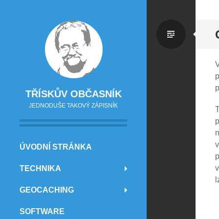
Standa
V
p
p
TŘÍSKŮV OBČASNÍK
JEDNODUŠE TAKOVÝ ZÁPISNÍK
T
p
n
v
PŘEJÍT NA OBSAH
ÚVODNÍ STRÁNKA
p
v
TECHNIKA
l
GEOCACHING
SOFTWARE