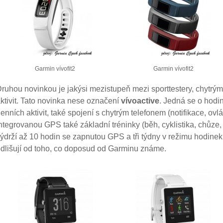
Garmin vívofit2
Garmin vívofit2
ruhou novinkou je jakýsi mezistupeň mezi sporttestery, chytrý
ktivit. Tato novinka nese označení
vívoactive
. Jedná se o hodi
enních aktivit, také spojení s chytrým telefonem (notifikace, ov
ntegrovanou GPS také základní tréninky (běh, cyklistika, chůze,
ýdrží až 10 hodin se zapnutou GPS a tři týdny v režimu hodine
dlišují od toho, co doposud od Garminu známe.