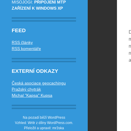
MISOJOGI
:
PŘIPOJENÍ MTP
ZAŘÍZENÍ K WINDOWS XP
FEED
D
m
RSS články
n
RSS komentáře
n
a
EXTERNÍ ODKAZY
Česká asociace geocachingu
Pražský chytrák
Michal "Kapsa" Kupsa
Na pozadí běží WordPress
Vzhled: Writr z dílny
WordPress.com
.
Přeložil a upravil: mr3ska