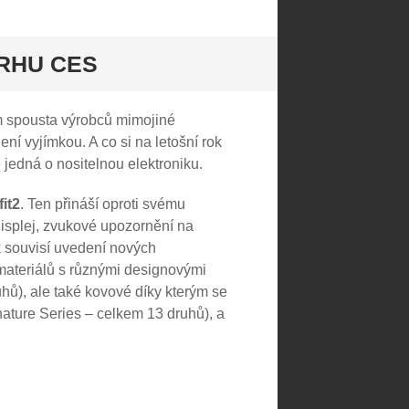
TRHU CES
ém spousta výrobců mimojiné
ní vyjímkou. A co si na letošní rok
 jedná o nositelnou elektroniku.
fit2
. Ten přináší oproti svému
isplej, zvukové upozornění na
k souvisí uvedení nových
 materiálů s různými designovými
hů), ale také kovové díky kterým se
ature Series – celkem 13 druhů), a