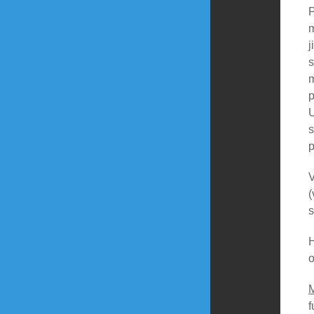
P
m
j
s
m
p
U
s
p
V
(
s
H
o
f