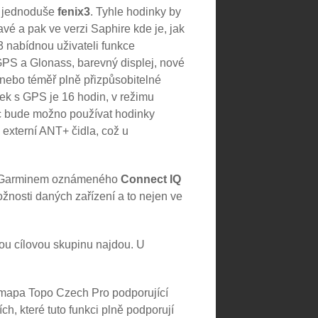
é jednoduše
fenix3
. Tyhle hodinky by
mavé a pak ve verzi Saphire kde je, jak
x3 nabídnou uživateli funkce
GPS a Glonass, barevný displej, nové
) nebo téměř plně přizpůsobitelné
ek s GPS je 16 hodin, v režimu
íc bude možno používat hodinky
 externí ANT+ čidla, což u
 z Garminem oznámeného
Connect IQ
možnosti daných zařízení a to nejen ve
ou cílovou skupinu najdou. U
 mapa Topo Czech Pro podporující
h, které tuto funkci plně podporují