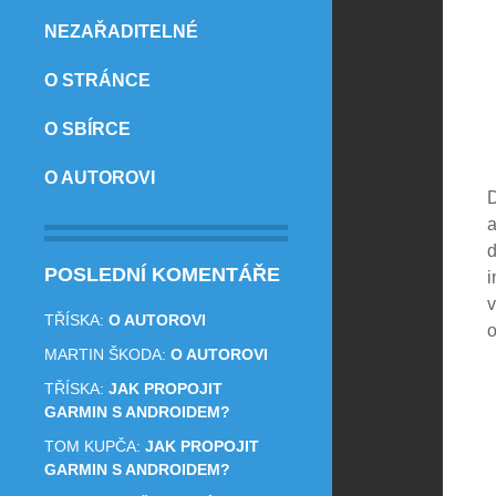
NEZAŘADITELNÉ
O STRÁNCE
O SBÍRCE
O AUTOROVI
D
a
d
POSLEDNÍ KOMENTÁŘE
i
v
TŘÍSKA
:
O AUTOROVI
o
MARTIN ŠKODA
:
O AUTOROVI
TŘÍSKA
:
JAK PROPOJIT
GARMIN S ANDROIDEM?
TOM KUPČA
:
JAK PROPOJIT
GARMIN S ANDROIDEM?