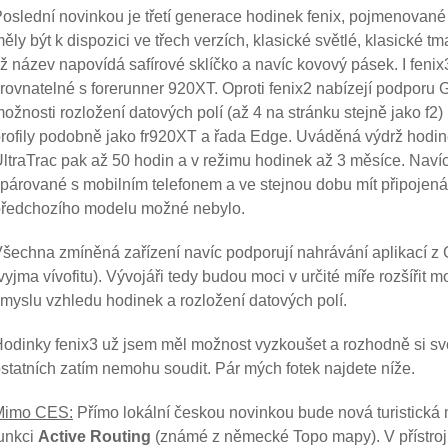
oslední novinkou je třetí generace hodinek fenix, pojmenovan
ěly být k dispozici ve třech verzích, klasické světlé, klasické t
iž název napovídá safírové sklíčko a navíc kovový pásek. I feni
rovnatelné s forerunner 920XT. Oproti fenix2 nabízejí podporu 
ožnosti rozložení datových polí (až 4 na stránku stejně jako f2
rofily podobně jako fr920XT a řada Edge. Uváděná výdrž hodin
ltraTrac pak až 50 hodin a v režimu hodinek až 3 měsíce. Nav
párované s mobilním telefonem a ve stejnou dobu mít připojená
ředchozího modelu možné nebylo.
šechna zmíněná zařízení navíc podporují nahrávání aplikací
vyjma vívofitu). Vývojáři tedy budou moci v určité míře rozšířit 
myslu vzhledu hodinek a rozložení datových polí.
odinky fenix3 už jsem měl možnost vyzkoušet a rozhodně si sv
statních zatím nemohu soudit. Pár mých fotek najdete níže.
Mimo CES:
Přímo lokální českou novinkou bude nová turistická
unkci
Active Routing
(známé z německé Topo mapy). V přístrojíc