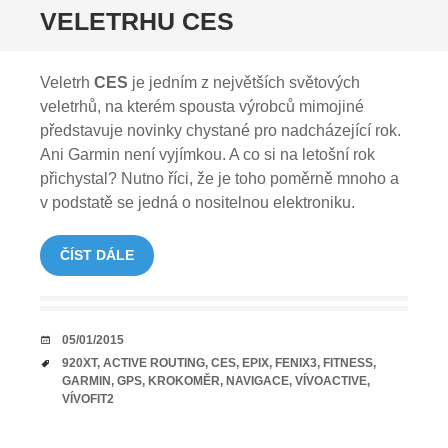
VELETRHU CES
Veletrh
CES
je jedním z největších světových
veletrhů, na kterém spousta výrobců mimojiné
představuje novinky chystané pro nadcházející rok.
Ani Garmin není vyjímkou. A co si na letošní rok
přichystal? Nutno říci, že je toho poměrně mnoho a
v podstatě se jedná o nositelnou elektroniku.
ČÍST DÁLE
DATUM
05/01/2015
TAGY
920XT
,
ACTIVE ROUTING
,
CES
,
EPIX
,
FENIX3
,
FITNESS
,
GARMIN
,
GPS
,
KROKOMĚR
,
NAVIGACE
,
VÍVOACTIVE
,
VÍVOFIT2