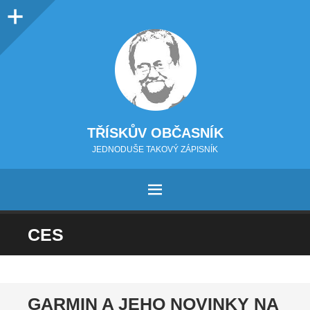
Sidebar
TŘÍSKŮV OBČASNÍK
JEDNODUŠE TAKOVÝ ZÁPISNÍK
MENU
PŘEJÍT NA OBSAH
CES
GARMIN A JEHO NOVINKY NA