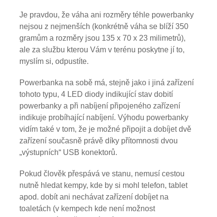
Je pravdou, že váha ani rozměry téhle powerbanky
nejsou z nejmenších (konkrétně váha se blíží 350
gramům a rozměry jsou 135 x 70 x 23 milimetrů),
ale za službu kterou Vám v terénu poskytne jí to,
myslím si, odpustíte.
Powerbanka na sobě má, stejně jako i jiná zařízení
tohoto typu, 4 LED diody indikující stav dobití
powerbanky a při nabíjení připojeného zařízení
indikuje probíhající nabíjení. Výhodu powerbanky
vidím také v tom, že je možné připojit a dobíjet dvě
zařízení současně právě díky přítomnosti dvou
„výstupních“ USB konektorů.
Pokud člověk přespává ve stanu, nemusí cestou
nutně hledat kempy, kde by si mohl telefon, tablet
apod. dobít ani nechávat zařízení dobíjet na
toaletách (v kempech kde není možnost