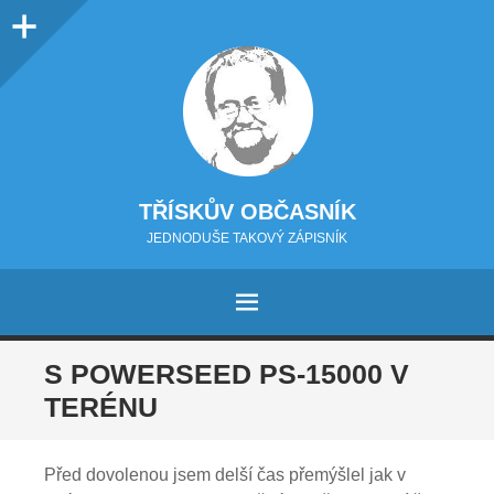
Sidebar
TŘÍSKŮV OBČASNÍK
JEDNODUŠE TAKOVÝ ZÁPISNÍK
MENU
PŘEJÍT NA OBSAH
S POWERSEED PS-15000 V
TERÉNU
Před dovolenou jsem delší čas přemýšlel jak v