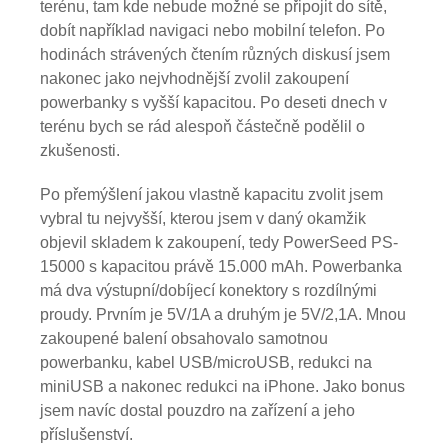
terénu, tam kde nebude možné se připojit do sítě,
dobít například navigaci nebo mobilní telefon. Po
hodinách strávených čtením různých diskusí jsem
nakonec jako nejvhodnější zvolil zakoupení
powerbanky s vyšší kapacitou. Po deseti dnech v
terénu bych se rád alespoň částečně podělil o
zkušenosti.
Po přemýšlení jakou vlastně kapacitu zvolit jsem
vybral tu nejvyšší, kterou jsem v daný okamžik
objevil skladem k zakoupení, tedy PowerSeed PS-
15000 s kapacitou právě 15.000 mAh. Powerbanka
má dva výstupní/dobíjecí konektory s rozdílnými
proudy. Prvním je 5V/1A a druhým je 5V/2,1A. Mnou
zakoupené balení obsahovalo samotnou
powerbanku, kabel USB/microUSB, redukci na
miniUSB a nakonec redukci na iPhone. Jako bonus
jsem navíc dostal pouzdro na zařízení a jeho
příslušenství.