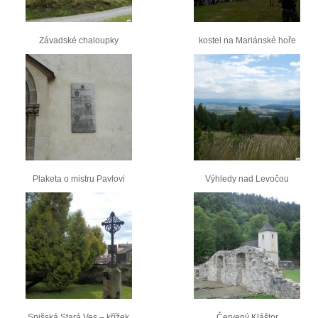
Závadské chaloupky
kostel na Mariánské hoře
Plaketa o mistru Pavlovi
Výhledy nad Levočou
Spišská Stará Ves – křížek
Červený Kláštor