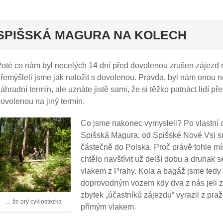
rt
SPIŠSKÁ MAGURA NA KOLECH
oté co nám byl necelých 14 dní před dovolenou zrušen zájezd
řemýšleli jsme jak naložit s dovolenou. Pravda, byl nám onou
áhradní termín, ale uznáte jistě sami, že si těžko patnáct lidí 
ovolenou na jiný termín.
Co jsme nakonec vymysleli? Po vlastní 
Spišská Magura; od Spišské Nové Vsi s
částečně do Polska. Proč právě tohle mí
chtělo navštívit už delší dobu a druhak s
vlakem z Prahy. Kola a bagáž jsme tedy 
doprovodným vozem kdy dva z nás jeli z
zbytek „účastníků zájezdu“ vyrazil z pr
… že prý cyklostezka
přímým vlakem.