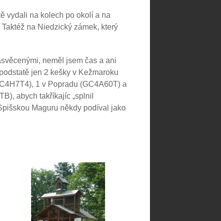
 vydali na kolech po okolí a na
Taktéž na Niedzický zámek, který
asvěcenými, neměl jsem čas a ani
 podstatě jen 2 kešky v Kežmaroku
4H7T4), 1 v Popradu (GC4A60T) a
, abych takříkajíc „splnil
a Spišskou Maguru někdy podíval jako