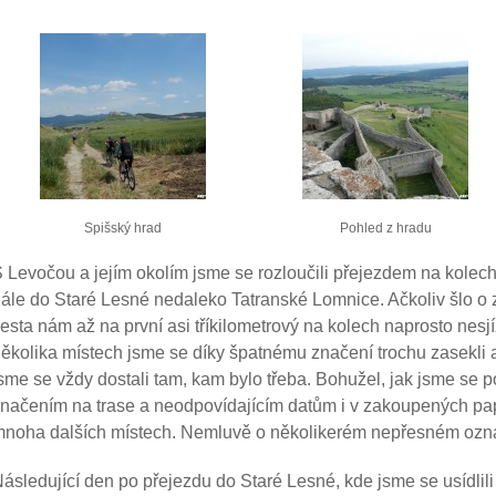
Spišský hrad
Pohled z hradu
 Levočou a jejím okolím jsme se rozloučili přejezdem na kole
ále do Staré Lesné nedaleko Tatranské Lomnice. Ačkoliv šlo 
esta nám až na první asi tříkilometrový na kolech naprosto nesj
ěkolika místech jsme se díky špatnému značení trochu zasekli a
sme se vždy dostali tam, kam bylo třeba. Bohužel, jak jsme se p
načením na trase a neodpovídajícím datům i v zakoupených pa
noha dalších místech. Nemluvě o několikerém nepřesném ozna
ásledující den po přejezdu do Staré Lesné, kde jsme se usídlil