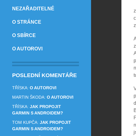
NEZAŘADITELNÉ
z
c
O STRÁNCE
z
O SBÍRCE
A
z
O AUTOROVI
A
p
n
POSLEDNÍ KOMENTÁŘE
t
TŘÍSKA
:
O AUTOROVI
V
p
MARTIN ŠKODA
:
O AUTOROVI
d
TŘÍSKA
:
JAK PROPOJIT
B
GARMIN S ANDROIDEM?
P
TOM KUPČA
:
JAK PROPOJIT
n
GARMIN S ANDROIDEM?
j