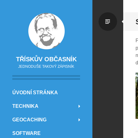
Standa
P
p
n
TŘÍSKŮV OBČASNÍK
d
JEDNODUŠE TAKOVÝ ZÁPISNÍK
PŘEJÍT NA OBSAH
ÚVODNÍ STRÁNKA
TECHNIKA
GEOCACHING
SOFTWARE