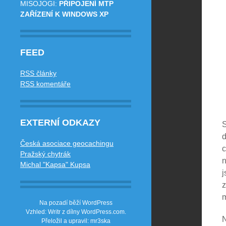
MISOJOGI
:
PŘIPOJENÍ MTP
ZAŘÍZENÍ K WINDOWS XP
FEED
RSS články
RSS komentáře
EXTERNÍ ODKAZY
S
d
Česká asociace geocachingu
c
Pražský chytrák
n
Michal "Kapsa" Kupsa
j
z
m
Na pozadí běží WordPress
Vzhled: Writr z dílny
WordPress.com
.
N
Přeložil a upravil: mr3ska