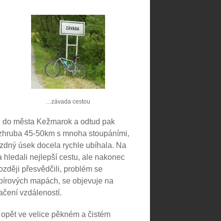
…závada cestou
ch do města Kežmarok a odtud pak
o zhruba 45-50km s mnoha stoupáními,
ízdný úsek docela rychle ubíhala. Na
 hledali nejlepší cestu, ale nakonec
ozději přesvědčili, problém se
pírových mapách, se objevuje na
čení vzdáleností.
i opět ve velice pěkném a čistém