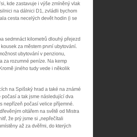
i, kde zastavuje i výše zmíněný vlak
ilnici na dálnici D1, zvládli bychom
rvala cesta necelých devět hodin (i se
ruba sedmnáct kilometrů dlouhý přejezd
u kousek za městem první ubytování.
možnost ubytování v penzionu,
cí a za rozumné peníze. Na kemp
Kromě jiného tudy vede i několik
cích na Spišský hrad a také na známé
 počasí a tak jsme následující dva
es nepřízeň počasí velice příjemné.
 dřevěným oltářem na světě od Mistra
ř, že prý jsme si „nepřečítali
místěny až za dvěřmi, do kterých