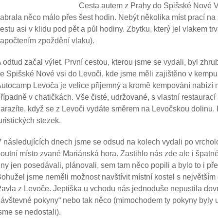
Cesta autem z Prahy do Spišské Nové Vs
abrala něco málo přes šest hodin. Nebýt několika míst prací na s
estu asi v klidu pod pět a půl hodiny. Zbytku, který jel vlakem t
apočtením zpoždění vlaku).
 odtud začal výlet. První cestou, kterou jsme se vydali, byl zh
e Spišské Nové vsi do Levoči, kde jsme měli zajištěno v kemp
utocamp Levoča je velice příjemný a kromě kempování nabízí 
řípadně v chatičkách. Vše čisté, udržované, s vlastní restaura
arazíte, když se z Levoči vydáte směrem na Levočskou dolinu. 
uristických stezek.
 následujících dnech jsme se odsud na kolech vydali po vrchol
outní místo zvané Mariánská hora. Zastihlo nás zde ale i špatné
ny jen posedávali, plánovali, sem tam něco popili a bylo to i př
ohužel jsme neměli možnost navštívit místní kostel s největším
avla z Levoče. Jeptiška u vchodu nás jednoduše nepustila dovnit
ávštevné pokyny“ nebo tak něco (mimochodem ty pokyny byly u
sme se nedostali).