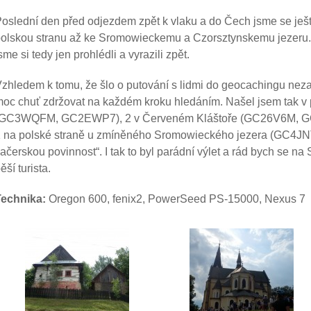
oslední den před odjezdem zpět k vlaku a do Čech jsme se ještě
olskou stranu až ke Sromowieckemu a Czorsztynskemu jezeru. 
sme si tedy jen prohlédli a vyrazili zpět.
zhledem k tomu, že šlo o putování s lidmi do geocachingu nez
oc chuť zdržovat na každém kroku hledáním. Našel jsem tak v
(GC3WQFM, GC2EWP7), 2 v Červeném Kláštoře (GC26V6M, GC
 na polské straně u zmíněného Sromowieckého jezera (GC4JNTB)
ačerskou povinnost“. I tak to byl parádní výlet a rád bych se n
ěší turista.
Technika:
Oregon 600, fenix2, PowerSeed PS-15000, Nexus 7