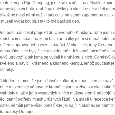
reálu kempu Rijo Camping, jsme se rozdělili na několik skupin.
atranských vrcholů, druhá pak pěšky po okolí Lesné a třetí nej
elikož se mezi námi našli i tací co si na vandr zapomenou vzít ka
í musejí vydat koupit. I tak to byl parádní den.
en poté nás čekal přejezd do Červeného Kláštora. Toho jsem se
ředchozímu spaní na zemi bez karimatky jsem si uhnal bolehlav 
idičem doprovodného vozu s bagáží. V okolí cíle, tedy Červené
empy. Oba sice byly čisté a evidentně udržované, nicméně v pr
elký „provoz“ a tak jsme se vydali k druhému z nich, Goralský 
kvělého a navíc i krásného a klidného kempu, jehož součástí j
echniky.
zhledem k tomu, že jsem člověk kulturní, rozhodl jsem se navš
ohle muzeum je věnované kromě historie a života v okolí také ř
ystřídaly a tak v jeho výstavních síních můžete kromě nástrojů jež
ěci denní potřeby mnichů různých řádů. Na mapě u recepce kem
ostel, neměli jsme však ponětí kde jej najít. Nakonec se nám to
traně řeky Dunajec.