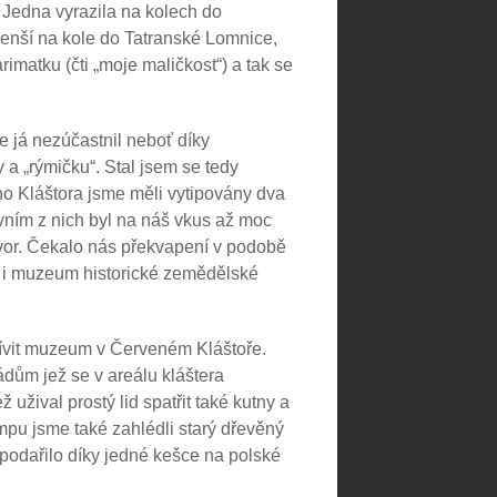
 Jedna vyrazila na kolech do
menší na kole do Tatranské Lomnice,
rimatku (čti „moje maličkost“) a tak se
 já nezúčastnil neboť díky
a „rýmičku“. Stal jsem se tedy
ho Kláštora jsme měli vytipovány dva
vním z nich byl na náš vkus až moc
dvor. Čekalo nás překvapení v podobě
e i muzeum historické zemědělské
tívit muzeum v Červeném Kláštoře.
ádům jež se v areálu kláštera
 užival prostý lid spatřit také kutny a
pu jsme také zahlédli starý dřevěný
 podařilo díky jedné kešce na polské