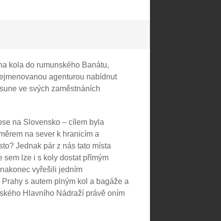
 na kola do rumunského Banátu,
 nejmenovanou agenturou nabídnut
přesune ve svých zaměstnáních
ose na Slovensko – cílem byla
měrem na sever k hranicím a
sto? Jednak pár z nás tato místa
e sem lze i s koly dostat přímým
nakonec vyřešili jedním
 Prahy s autem plným kol a bagáže a
ažského Hlavního Nádraží právě oním