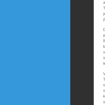
a
T
j
j
D
p
ř
k
v
s
t
V
T
v
v
k
s