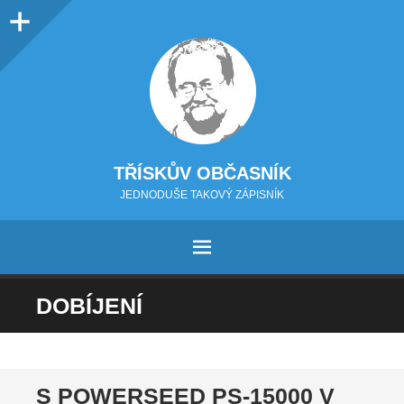
Sidebar
TŘÍSKŮV OBČASNÍK
JEDNODUŠE TAKOVÝ ZÁPISNÍK
MENU
PŘEJÍT NA OBSAH
DOBÍJENÍ
S POWERSEED PS-15000 V