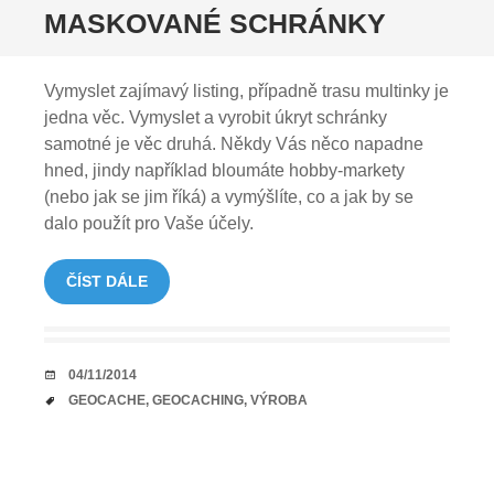
MASKOVANÉ SCHRÁNKY
Vymyslet zajímavý listing, případně trasu multinky je
jedna věc. Vymyslet a vyrobit úkryt schránky
samotné je věc druhá. Někdy Vás něco napadne
hned, jindy například bloumáte hobby-markety
(nebo jak se jim říká) a vymýšlíte, co a jak by se
dalo použít pro Vaše účely.
ČÍST DÁLE
DATUM
04/11/2014
TAGY
GEOCACHE
,
GEOCACHING
,
VÝROBA