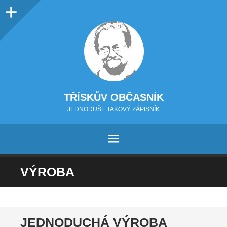
Sidebar
TŘÍSKŮV OBČASNÍK
JEDNODUŠE TAKOVÝ ZÁPISNÍK
MENU
PŘEJÍT NA OBSAH
VÝROBA
JEDNODUCHÁ VÝROBA