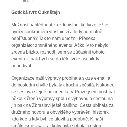
mužem
Gotická tvrz Cuknštejn
Možnost nahlédnout za zdi historické tvrze jež je
nyní v soukromém vlastnictví a tedy normálně
nepřístupná? Tak to nám umožnil Přeseka,
organizátor zmíněného eventu. Ačkoliv to nebylo
zrovna blízko, rozhodl jsem se zúčastnit tohoto
eventu. Jinak bych se do této tvrze asi nikdy
nepodíval.
Organizace naší výpravy probíhala skrze e-mail a
do poslední chvíle byla tak trochu zběsilá. Nakonec
se sestava stejně pozměnila. V Praze jsem posbíral
několik členů výpravy spolu s výbavou a cestou na
jih pak na Zbraslavi ještě dalšího. Cesta ubíhala za
družného hovoru a obvyklého vyprávění historek,
kdo kde a kdy byl, co ulovil a podobně. K naší
smůle jsme však, ačkoliv byla sobota, cestou