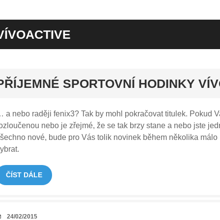
VÍVOACTIVE
rt
PŘÍJEMNÉ SPORTOVNÍ HODINKY VÍ
 a nebo raději fenix3? Tak by mohl pokračovat titulek. Pokud 
ozloučenou nebo je zřejmé, že se tak brzy stane a nebo jste j
šechno nové, bude pro Vás tolik novinek během několika málo
ybrat.
ČÍST DÁLE
DATUM
24/02/2015