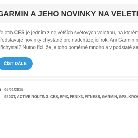
rt
GARMIN A JEHO NOVINKY NA VELE
eletrh
CES
je jedním z největších světových veletrhů, na kter
ředstavuje novinky chystané pro nadcházející rok. Ani Garmin ne
řichystal? Nutno říci, že je toho poměrně mnoho a v podstatě se
ČÍST DÁLE
DATUM
05/01/2015
TAGY
920XT
,
ACTIVE ROUTING
,
CES
,
EPIX
,
FENIX3
,
FITNESS
,
GARMIN
,
GPS
,
KRO