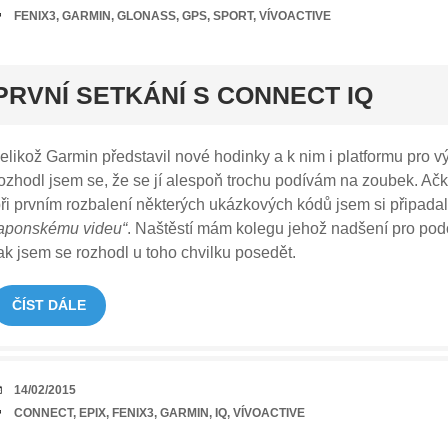
TAGY
FENIX3
,
GARMIN
,
GLONASS
,
GPS
,
SPORT
,
VÍVOACTIVE
rt
PRVNÍ SETKÁNÍ S CONNECT IQ
elikož Garmin představil nové hodinky a k nim i platformu pro v
ozhodl jsem se, že se jí alespoň trochu podívám na zoubek. A
ři prvním rozbalení některých ukázkových kódů jsem si připada
aponskému videu“
. Naštěstí mám kolegu jehož nadšení pro podo
ak jsem se rozhodl u toho chvilku posedět.
ČÍST DÁLE
DATUM
14/02/2015
TAGY
CONNECT
,
EPIX
,
FENIX3
,
GARMIN
,
IQ
,
VÍVOACTIVE