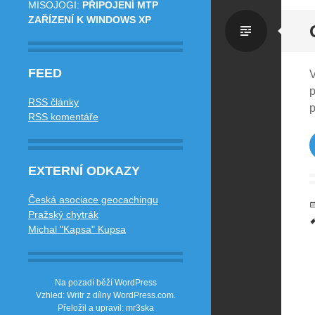
MISOJOGI
:
PŘIPOJENÍ MTP
ZAŘÍZENÍ K WINDOWS XP
Standa
FEED
V
p
RSS články
p
RSS komentáře
EXTERNÍ ODKAZY
Česká asociace geocachingu
Pražský chytrák
Michal "Kapsa" Kupsa
Na pozadí běží WordPress
Vzhled: Writr z dílny
WordPress.com
.
Přeložil a upravil: mr3ska