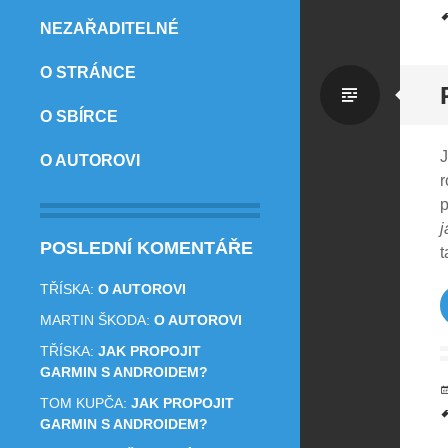
NEZAŘADITELNÉ
O STRÁNCE
Standa
O SBÍRCE
J
O AUTOROVI
r
p
j
POSLEDNÍ KOMENTÁŘE
t
TŘÍSKA
:
O AUTOROVI
MARTIN ŠKODA
:
O AUTOROVI
TŘÍSKA
:
JAK PROPOJIT
GARMIN S ANDROIDEM?
TOM KUPČA
:
JAK PROPOJIT
GARMIN S ANDROIDEM?