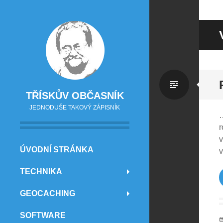
Standa
TŘÍSKŮV OBČASNÍK
JEDNODUŠE TAKOVÝ ZÁPISNÍK
…
r
v
PŘEJÍT NA OBSAH
ÚVODNÍ STRÁNKA
v
TECHNIKA
GEOCACHING
SOFTWARE