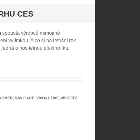
TRHU CES
ém spousta výrobců mimojiné
ní vyjímkou. A co si na letošní rok
 jedná o nositelnou elektroniku.
KOMĚR
,
NAVIGACE
,
VÍVOACTIVE
,
VÍVOFIT2