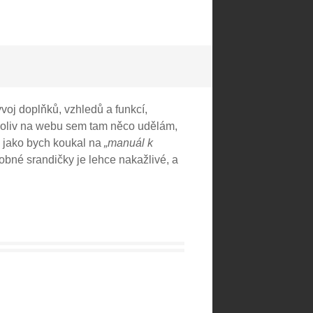
ývoj doplňků, vzhledů a funkcí,
čkoliv na webu sem tam něco udělám,
l jako bych koukal na
„manuál k
bné srandičky je lehce nakažlivé, a