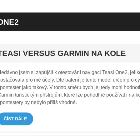
ONE2
rt
TEASI VERSUS GARMIN NA KOLE
edávno jsem si zapůjčil k otestování navigaci Teasi One2, jelik
ostačovala pro mé účely. Dle balení je tento model určen pro cykl
porttester jako takový. V tomto směru bych jej tedy mohl hodnot
armin turistickým přístrojům, které lze pohodlně používat i na ko
porttestery by nebylo příliš vhodné.
ČÍST DÁLE