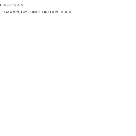
DATUM
02/06/2015
TAGY
GARMIN
,
GPS
,
ONE2
,
OREGON
,
TEASI