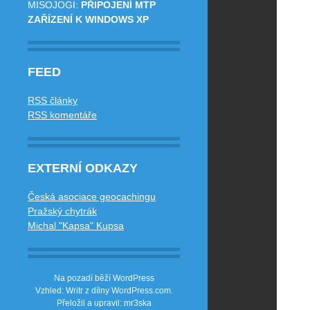
MISOJOGI
:
PŘIPOJENÍ MTP
ZAŘÍZENÍ K WINDOWS XP
FEED
RSS články
RSS komentáře
EXTERNÍ ODKAZY
Česká asociace geocachingu
Pražský chytrák
Michal "Kapsa" Kupsa
Na pozadí běží WordPress
Vzhled: Writr z dílny
WordPress.com
.
Přeložil a upravil: mr3ska