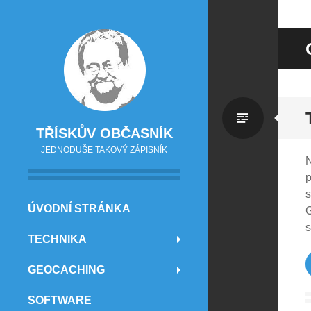
Standa
TŘÍSKŮV OBČASNÍK
JEDNODUŠE TAKOVÝ ZÁPISNÍK
N
p
s
PŘEJÍT NA OBSAH
ÚVODNÍ STRÁNKA
G
s
TECHNIKA
GEOCACHING
SOFTWARE