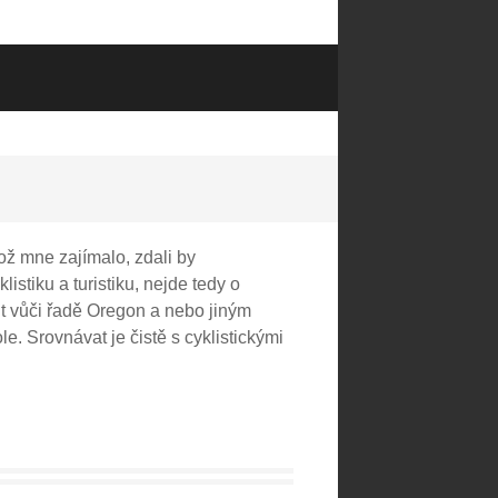
ož mne zajímalo, zdali by
istiku a turistiku, nejde tedy o
it vůči řadě Oregon a nebo jiným
le. Srovnávat je čistě s cyklistickými