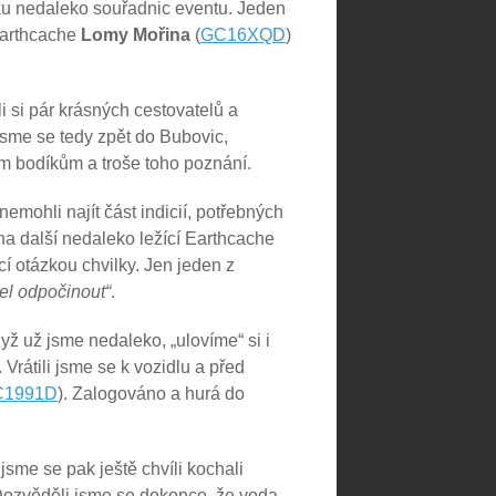
cku nedaleko souřadnic eventu. Jeden
 Earthcache
Lomy Mořina
(
GC16XQD
)
li si pár krásných cestovatelů a
jsme se tedy zpět do Bubovic,
ím bodíkům a troše toho poznání.
nemohli najít část indicií, potřebných
 na další nedaleko ležící Earthcache
cí otázkou chvilky. Jen jeden z
el odpočinout“
.
yž už jsme nedaleko, „ulovíme“ si i
Vrátili jsme se k vozidlu a před
C1991D
). Zalogováno a hurá do
 jsme se pak ještě chvíli kochali
 Dozvěděli jsme se dokonce, že voda