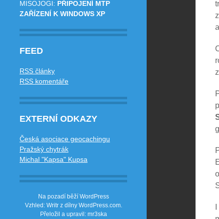
MISOJOGI
:
PŘIPOJENÍ MTP
t
ZAŘÍZENÍ K WINDOWS XP
z
a
C
FEED
r
RSS články
z
RSS komentáře
P
p
EXTERNÍ ODKAZY
g
Česká asociace geocachingu
Pražský chytrák
P
Michal "Kapsa" Kupsa
o
S
Na pozadí běží WordPress
Vzhled: Writr z dílny
WordPress.com
.
I
Přeložil a upravil: mr3ska
m