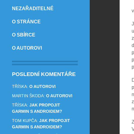
NEZAŘADITELNÉ
v
O STRÁNCE
J
u
O SBÍRCE
z
O AUTOROVI
p
p
p
POSLEDNÍ KOMENTÁŘE
D
TŘÍSKA
:
O AUTOROVI
p
n
MARTIN ŠKODA
:
O AUTOROVI
z
TŘÍSKA
:
JAK PROPOJIT
n
GARMIN S ANDROIDEM?
TOM KUPČA
:
JAK PROPOJIT
Z
GARMIN S ANDROIDEM?
V