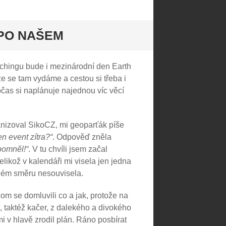
 PO NAŠEM
achingu bude i mezinárodní den Earth
že se tam vydáme a cestou si třeba i
čas si naplánuje najednou víc věcí
nizoval SikoCZ, mi geoparťák píše
n event zítra?“
. Odpověď zněla
pomněl!“
. V tu chvíli jsem začal
elikož v kalendáři mi visela jen jedna
ném směru nesouvisela.
om se domluvili co a jak, protože na
, taktéž kačer, z dalekého a divokého
 v hlavě zrodil plán. Ráno posbírat