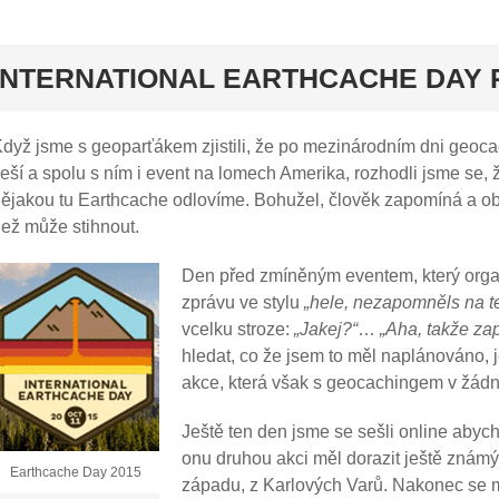
rt
INTERNATIONAL EARTHCACHE DAY
dyž jsme s geoparťákem zjistili, že po mezinárodním dni geoc
eší a spolu s ním i event na lomech Amerika, rozhodli jsme se, 
ějakou tu Earthcache odlovíme. Bohužel, člověk zapomíná a ob
ež může stihnout.
Den před zmíněným eventem, který orga
zprávu ve stylu
„hele, nezapomněls na te
vcelku stroze:
„Jakej?“
…
„Aha, takže za
hledat, co že jsem to měl naplánováno, j
akce, která však s geocachingem v žád
Ještě ten den jsme se sešli online abych
onu druhou akci měl dorazit ještě známý
Earthcache Day 2015
západu, z Karlových Varů. Nakonec se mi