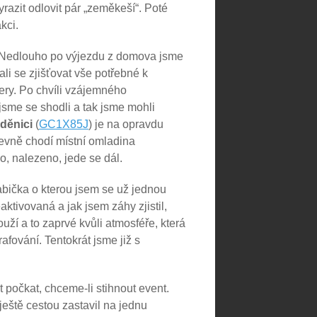
razit odlovit pár „zeměkeší“. Poté
kci.
ci. Nedlouho po výjezdu z domova jsme
jali se zjišťovat vše potřebné k
ery. Po chvíli vzájemného
jsme se shodli a tak jsme mohli
děnici
(
GC1X85J
) je na opravdu
jevně chodí místní omladina
o, nalezeno, jede se dál.
rabička o kterou jsem se už jednou
aktivovaná a jak jsem záhy zjistil,
ouží a to zaprvé kvůli atmosféře, která
afování. Tentokrát jsme již s
t počkat, chceme-li stihnout event.
ještě cestou zastavil na jednu