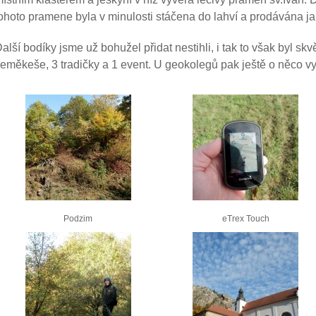
ohoto pramene byla v minulosti stáčena do lahví a prodávána j
alší bodíky jsme už bohužel přidat nestihli, i tak to však byl s
eměkeše, 3 tradičky a 1 event. U geokolegů pak ještě o něco vy
Podzim
eTrex Touch