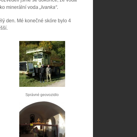
ako minerální voda
„Ivanka“
.
kvělý den. Mé konečné skóre bylo 4
šší.
Správné geovozidlo