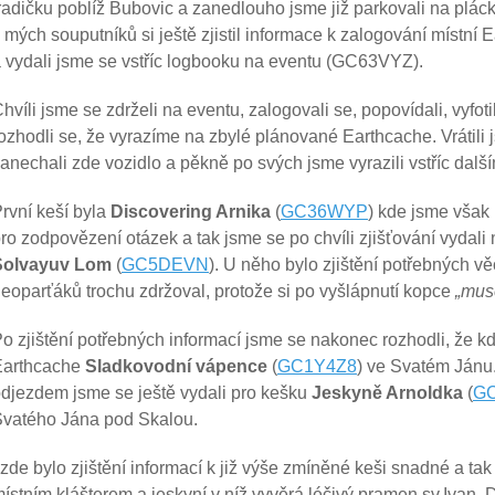
radičku poblíž Bubovic a zanedlouho jsme již parkovali na plá
 mých souputníků si ještě zjistil informace k zalogování místní
 vydali jsme se vstříc logbooku na eventu (GC63VYZ).
hvíli jsme se zdrželi na eventu, zalogovali se, popovídali, vyfoti
ozhodli se, že vyrazíme na zbylé plánované Earthcache. Vrátili 
anechali zde vozidlo a pěkně po svých jsme vyrazili vstříc dalš
rvní keší byla
Discovering Arnika
(
GC36WYP
) kde jsme však 
ro zodpovězení otázek a tak jsme se po chvíli zjišťování vydali
Solvayuv Lom
(
GC5DEVN
). U něho bylo zjištění potřebných vě
eoparťáků trochu zdržoval, protože si po vyšlápnutí kopce
„mus
o zjištění potřebných informací jsme se nakonec rozhodli, že kd
Earthcache
Sladkovodní vápence
(
GC1Y4Z8
) ve Svatém Jánu. 
djezdem jsme se ještě vydali pro kešku
Jeskyně Arnoldka
(
G
vatého Jána pod Skalou.
 zde bylo zjištění informací k již výše zmíněné keši snadné a tak
ístním klášterem a jeskyní v níž vyvěrá léčivý pramen sv.Ivan.