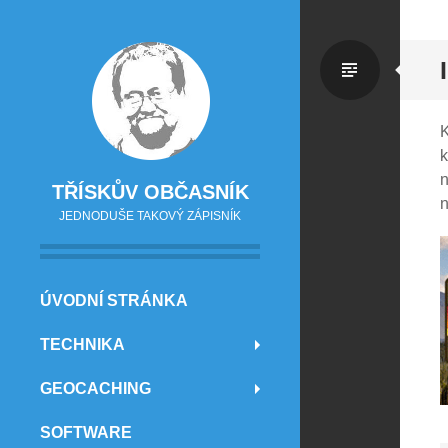
Standa
K
k
n
TŘÍSKŮV OBČASNÍK
n
JEDNODUŠE TAKOVÝ ZÁPISNÍK
PŘEJÍT NA OBSAH
ÚVODNÍ STRÁNKA
TECHNIKA
GEOCACHING
SOFTWARE