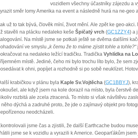
vozidlem všechny účastníky zájezdu a vy
yrazit směr lomy Amerika na event a následně hurá na ne-geo a
ak už to tak bývá, člověk míní, život mění. Ale zpět ke geo-ak
ž stavěli na plácku nedaleko keše
Špičatý vrch
(
GC1ZZY4
) a 
alogování. Na místě jsme se potkali ještě se dvěma dalšími kač
dohadování ve smyslu
„k čemu že to máme zjistit tohle a tohle?“
okračovat na nedaleko ležící tradičku. Tradička
Vyhlídka na Lo
říjemném místě. Jediné, čeho mi bylo trochu líto bylo, že sem z
osedávat k ohni, popíjet a rozhodně si po sobě neuklízet. Hotov
alší krabičkou v plánu byla
Kaple Sv.Vojtěcha
(
GC1BBYJ
), k
okoušel, ale když jsem na kole dorazil na místo, byla čerstvě de
ikoliv rozbitá ale zcela ztracená. To místo si však návštěvu zasl
 něho dýchá a zadruhé proto, že jde o zajímavý objekt pro fotogr
epořízenou neodcházeli.
kontrolovali jsme čas a zjistili, že další Earthcache budou muse
rátili jsme se k vozidlu a vyrazili k Americe. Geoparťákům jsem 