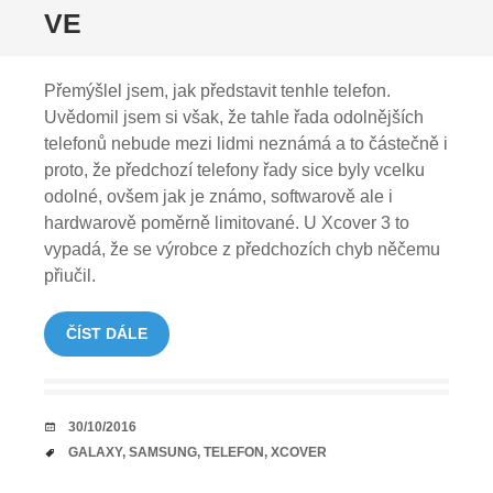
VE
Přemýšlel jsem, jak představit tenhle telefon.
Uvědomil jsem si však, že tahle řada odolnějších
telefonů nebude mezi lidmi neznámá a to částečně i
proto, že předchozí telefony řady sice byly vcelku
odolné, ovšem jak je známo, softwarově ale i
hardwarově poměrně limitované. U Xcover 3 to
vypadá, že se výrobce z předchozích chyb něčemu
přiučil.
ČÍST DÁLE
DATUM
30/10/2016
TAGY
GALAXY
,
SAMSUNG
,
TELEFON
,
XCOVER