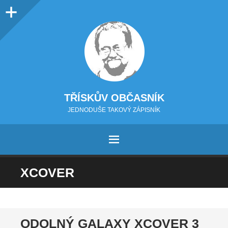
Sidebar
TŘÍSKŮV OBČASNÍK
JEDNODUŠE TAKOVÝ ZÁPISNÍK
MENU
PŘEJÍT NA OBSAH
XCOVER
ODOLNÝ GALAXY XCOVER 3