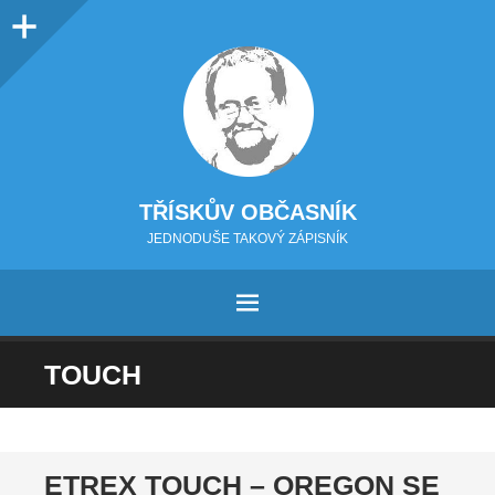
Sidebar
TŘÍSKŮV OBČASNÍK
JEDNODUŠE TAKOVÝ ZÁPISNÍK
MENU
PŘEJÍT NA OBSAH
TOUCH
ETREX TOUCH – OREGON SE