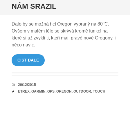
NÁM SRAZIL
Dalo by se možná říct Oregon vypraný na 80°C.
Ovšem v malém těle se skrývá kromě funkcí na
které si už zvykli ti, kteří mají právě nové Oregony, i
něco navíc.
ČÍST DÁLE
DATUM
20/12/2015
TAGY
ETREX
,
GARMIN
,
GPS
,
OREGON
,
OUTDOOR
,
TOUCH