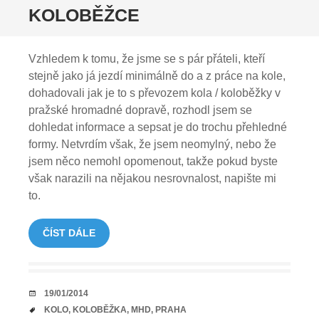
KOLOBĚŽCE
Vzhledem k tomu, že jsme se s pár přáteli, kteří
stejně jako já jezdí minimálně do a z práce na kole,
dohadovali jak je to s převozem kola / koloběžky v
pražské hromadné dopravě, rozhodl jsem se
dohledat informace a sepsat je do trochu přehledné
formy. Netvrdím však, že jsem neomylný, nebo že
jsem něco nemohl opomenout, takže pokud byste
však narazili na nějakou nesrovnalost, napište mi
to.
ČÍST DÁLE
DATUM
19/01/2014
TAGY
KOLO
,
KOLOBĚŽKA
,
MHD
,
PRAHA