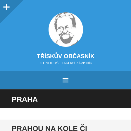
Sidebar
TŘÍSKŮV OBČASNÍK
JEDNODUŠE TAKOVÝ ZÁPISNÍK
MENU
PŘEJÍT NA OBSAH
PRAHA
PRAHOU NA KOLE ČI