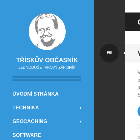
Standa
TŘÍSKŮV OBČASNÍK
JEDNODUŠE TAKOVÝ ZÁPISNÍK
V
p
j
PŘEJÍT NA OBSAH
ÚVODNÍ STRÁNKA
S
TECHNIKA
GEOCACHING
SOFTWARE