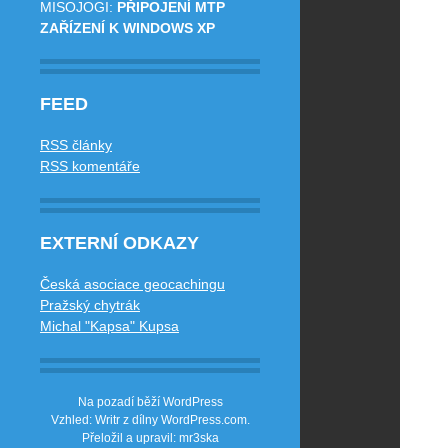
MISOJOGI
:
PŘIPOJENÍ MTP
ZAŘÍZENÍ K WINDOWS XP
FEED
RSS články
RSS komentáře
EXTERNÍ ODKAZY
Česká asociace geocachingu
Pražský chytrák
Michal "Kapsa" Kupsa
Na pozadí běží WordPress
Vzhled: Writr z dílny
WordPress.com
.
Přeložil a upravil: mr3ska