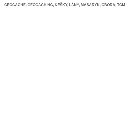
TAGY
GEOCACHE
,
GEOCACHING
,
KEŠKY
,
LÁNY
,
MASARYK
,
OBORA
,
TGM