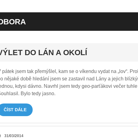
OBORA
rt
VÝLET DO LÁN A OKOLÍ
 pátek jsem tak přemýšlel, kam se o víkendu vydat na „lov“. Pr
o nějaké době hledání jsem se zastavil nad Lány a jejich blízk
ednou, kdysi dávno. Navrhl jsem tedy geo-parťákovi večer tuhle 
ouhlasil. Bylo tedy jasno.
ČÍST DÁLE
DATUM
31/03/2014