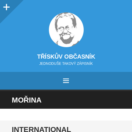
Sidebar
TŘÍSKŮV OBČASNÍK
JEDNODUŠE TAKOVÝ ZÁPISNÍK
MENU
PŘEJÍT NA OBSAH
MOŘINA
INTERNATIONAL