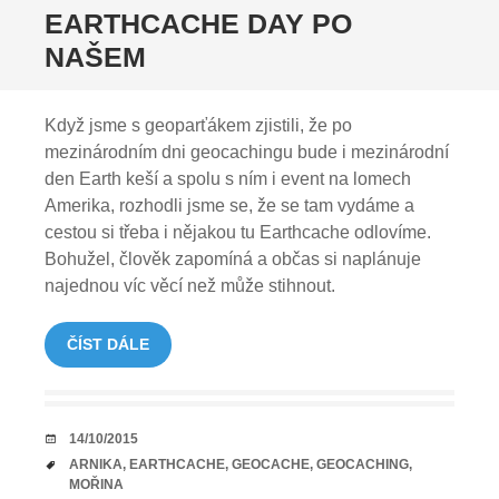
EARTHCACHE DAY PO
NAŠEM
Když jsme s geoparťákem zjistili, že po
mezinárodním dni geocachingu bude i mezinárodní
den Earth keší a spolu s ním i event na lomech
Amerika, rozhodli jsme se, že se tam vydáme a
cestou si třeba i nějakou tu Earthcache odlovíme.
Bohužel, člověk zapomíná a občas si naplánuje
najednou víc věcí než může stihnout.
ČÍST DÁLE
DATUM
14/10/2015
TAGY
ARNIKA
,
EARTHCACHE
,
GEOCACHE
,
GEOCACHING
,
MOŘINA