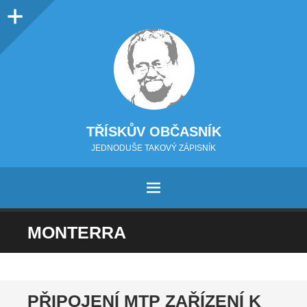
Sidebar
TŘÍSKŮV OBČASNÍK
JEDNODUŠE TAKOVÝ ZÁPISNÍK
MENU
PŘEJÍT NA OBSAH
MONTERRA
PŘIPOJENÍ MTP ZAŘÍZENÍ K