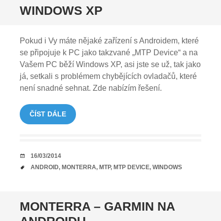
WINDOWS XP
Pokud i Vy máte nějaké zařízení s Androidem, které
se připojuje k PC jako takzvané „MTP Device“ a na
Vašem PC běží Windows XP, asi jste se už, tak jako
já, setkali s problémem chybějících ovladačů, které
není snadné sehnat. Zde nabízím řešení.
ČÍST DÁLE
DATUM
16/03/2014
TAGY
ANDROID
,
MONTERRA
,
MTP
,
MTP DEVICE
,
WINDOWS
MONTERRA – GARMIN NA