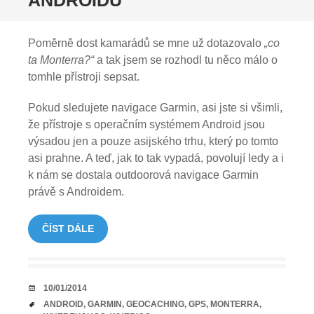
ANDROIDU
Poměrně dost kamarádů se mne už dotazovalo
„co
ta Monterra?“
a tak jsem se rozhodl tu něco málo o
tomhle přístroji sepsat.
Pokud sledujete navigace Garmin, asi jste si všimli,
že přístroje s operačním systémem Android jsou
výsadou jen a pouze asijského trhu, který po tomto
asi prahne. A teď, jak to tak vypadá, povolují ledy a i
k nám se dostala outdoorová navigace Garmin
právě s Androidem.
ČÍST DÁLE
DATUM
10/01/2014
TAGY
ANDROID
,
GARMIN
,
GEOCACHING
,
GPS
,
MONTERRA
,