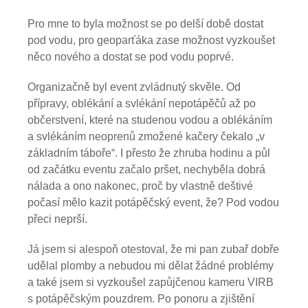
Pro mne to byla možnost se po delší době dostat
pod vodu, pro geoparťáka zase možnost vyzkoušet
něco nového a dostat se pod vodu poprvé.
Organizačně byl event zvládnutý skvěle. Od
přípravy, oblékání a svlékání nepotápěčů až po
občerstvení, které na studenou vodou a oblékáním
a svlékáním neoprenů zmožené kačery čekalo „v
základním táboře“. I přesto že zhruba hodinu a půl
od začátku eventu začalo pršet, nechyběla dobrá
nálada a ono nakonec, proč by vlastně deštivé
počasí mělo kazit potápěčský event, že? Pod vodou
přeci neprší.
Já jsem si alespoň otestoval, že mi pan zubař dobře
udělal plomby a nebudou mi dělat žádné problémy
a také jsem si vyzkoušel zapůjčenou kameru VIRB
s potápěčským pouzdrem. Po ponoru a zjištění