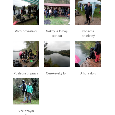
První odvážlivci
Někdy je to boj i
Konečně
sundat
oblečený
Poslední přípravy
Cerekevský lom
A hurá dolu
S železným