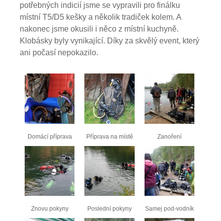
potřebných indicií jsme se vypravili pro finálku
místní T5/D5 kešky a několik tradiček kolem. A
nakonec jsme okusili i něco z místní kuchyně.
Klobásky byly vynikající. Díky za skvělý event, který
ani počasí nepokazilo.
Domácí příprava
Příprava na místě
Zanoření
Znovu pokyny
Poslední pokyny
Samej pod-vodník