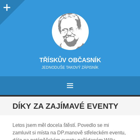
Sidebar
TŘÍSKŮV OBČASNÍK
JEDNODUŠE TAKOVÝ ZÁPISNÍK
MENU
PŘEJÍT NA OBSAH
DÍKY ZA ZAJÍMAVÉ EVENTY
Letos jsem měl docela štěstí. Povedlo se mi
zamluvit si místa na DP.manově střeleckém eventu,