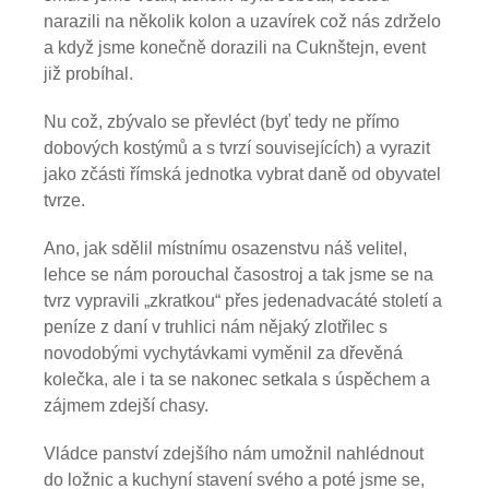
narazili na několik kolon a uzavírek což nás zdrželo
a když jsme konečně dorazili na Cuknštejn, event
již probíhal.
Nu což, zbývalo se převléct (byť tedy ne přímo
dobových kostýmů a s tvrzí souvisejících) a vyrazit
jako zčásti římská jednotka vybrat daně od obyvatel
tvrze.
Ano, jak sdělil místnímu osazenstvu náš velitel,
lehce se nám porouchal časostroj a tak jsme se na
tvrz vypravili „zkratkou“ přes jedenadvacáté století a
peníze z daní v truhlici nám nějaký zlotřilec s
novodobými vychytávkami vyměnil za dřevěná
kolečka, ale i ta se nakonec setkala s úspěchem a
zájmem zdejší chasy.
Vládce panství zdejšího nám umožnil nahlédnout
do ložnic a kuchyní stavení svého a poté jsme se,