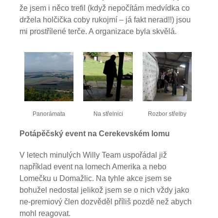
že jsem i něco trefil (když nepočítám medvídka co
držela holčička coby rukojmí – já fakt nerad!!) jsou
mi prostřílené terče. A organizace byla skvělá.
Panorámata
Na střelnici
Rozbor střelby
Potápěčský event na Cerekevském lomu
V letech minulých Willy Team uspořádal již
například event na lomech Amerika a nebo
Lomečku u Domažlic. Na tyhle akce jsem se
bohužel nedostal jelikož jsem se o nich vždy jako
ne-premiový člen dozvěděl příliš pozdě než abych
mohl reagovat.