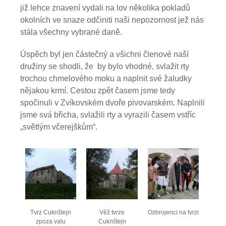
již lehce znavení vydali na lov několika pokladů
okolních ve snaze odčiniti naši nepozornost jež nás
stála všechny vybrané daně.
Úspěch byl jen částečný a všichni členové naší
družiny se shodli, že by bylo vhodné, svlažit rty
trochou chmelového moku a naplnit své žaludky
nějakou krmí. Cestou zpět časem jsme tedy
spočinuli v Zvíkovském dvoře pivovarském. Naplnili
jsme svá břicha, svlažili rty a vyrazili časem vstříc
„světlým včerejškům“.
Tvrz Cuknštejn
Věž tvrze
Ozbrojenci na tvrzi
zpoza valu
Cuknštejn