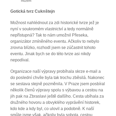
mužem
Gotická tvrz Cuknštejn
Možnost nahlédnout za zdi historické tvrze jež je
nyní v soukromém vlastnictví a tedy normálně
nepřístupná? Tak to nám umožnil Přeseka,
organizátor zmíněného eventu. Ačkoliv to nebylo
zrovna blízko, rozhodl jsem se zúčastnit tohoto
eventu. Jinak bych se do této tvrze asi nikdy
nepodíval.
Organizace naší výpravy probíhala skrze e-mail a
do poslední chvíle byla tak trochu zběsilá. Nakonec
se sestava stejně pozměnila. V Praze jsem posbíral
několik členů výpravy spolu s výbavou a cestou na
jih pak na Zbraslavi ještě dalšího. Cesta ubíhala za
družného hovoru a obvyklého vyprávění historek,
kdo kde a kdy byl, co ulovil a podobně. K naší
smůle jsme však, ačkoliv byla sobota, cestou