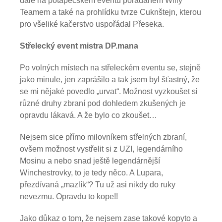
dále na potápěčském eventu pořádaném Willy
Teamem a také na prohlídku tvrze Cuknštejn, kterou
pro všeliké kačerstvo uspořádal Přeseka.
Střelecký event mistra DP.mana
Po volných místech na střeleckém eventu se, stejně
jako minule, jen zaprášilo a tak jsem byl šťastný, že
se mi nějaké povedlo „urvat“. Možnost vyzkoušet si
různé druhy zbraní pod dohledem zkušených je
opravdu lákavá. A že bylo co zkoušet…
Nejsem sice přímo milovníkem střelných zbraní,
ovšem možnost vystřelit si z UZI, legendárního
Mosinu a nebo snad ještě legendárnější
Winchestrovky, to je tedy něco. A Lupara,
přezdívaná „mazlík“? Tu už asi nikdy do ruky
nevezmu. Opravdu to kope!!
Jako důkaz o tom, že nejsem zase takové kopyto a